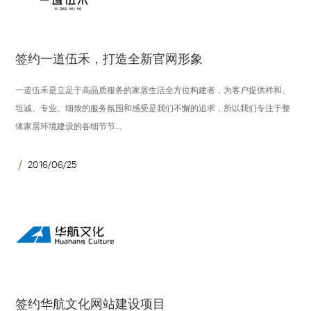
签约一道伍禾，打造全新官网形象
一道伍禾是立足于高品质服务的家居生活全方位构建者，为客户提供祥和、
坦诚、专业、细致的服务氛围和感受是我们不懈的追求，所以我们专注于整
体家居环境建设的各细节节...
2016/06/25
签约华航文化网站建设项目