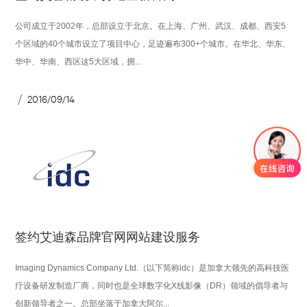
公司成立于2002年，总部设立于北京。在上海、广州、武汉、成都、西安5
个区域的40个城市设立了项目中心，足迹遍布300+个城市。在华北、华东、
华中、华南、西区这5大区域，拥...
2016/09/14
签约艾迪森品牌官网网站建设服务
Imaging Dynamics Company Ltd.（以下简称idc）是加拿大领先的高科技医
疗设备研发制造厂商，同时也是全球数字化X线影像（DR）领域的倡导者与
创新领导者之一。总部坐落于加拿大阿尔...