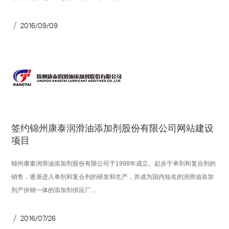
2016/09/09
签约锦州康泰润滑油添加剂股份有限公司网站建设
项目
锦州康泰润滑油添加剂股份有限公司于1998年成立。起步于单剂和复合剂的
销售，逐渐进入单剂和复合剂的研发和生产，并成为国内知名的润滑油添加
剂产供销一体的添加剂供应厂...
2016/07/26