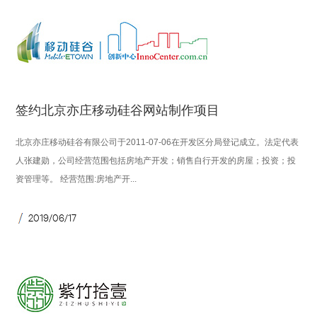
签约北京亦庄移动硅谷网站制作项目
北京亦庄移动硅谷有限公司于2011-07-06在开发区分局登记成立。法定代表
人张建勋，公司经营范围包括房地产开发；销售自行开发的房屋；投资；投
资管理等。 经营范围:房地产开...
2019/06/17