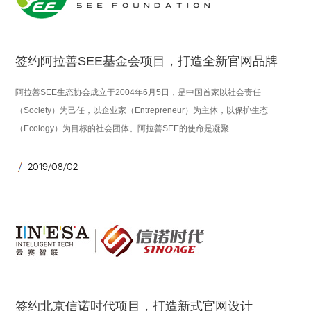
签约阿拉善SEE基金会项目，打造全新官网品牌
阿拉善SEE生态协会成立于2004年6月5日，是中国首家以社会责任
（Society）为己任，以企业家（Entrepreneur）为主体，以保护生态
（Ecology）为目标的社会团体。阿拉善SEE的使命是凝聚...
2019/08/02
签约北京信诺时代项目，打造新式官网设计