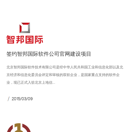
签约智邦国际软件公司官网建设项目
北京智邦国际软件技术有限公司是经中华人民共和国工业和信息化部以及北
京经济和信息化委员会评定和审核的双软企业，是国家重点支持的软件企
业，现已正式入驻北京上地信...
2015/03/09