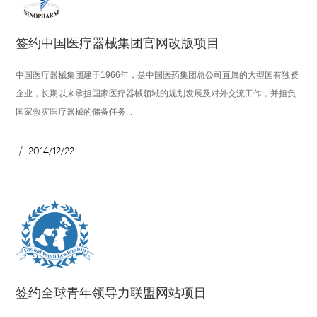
签约中国医疗器械集团官网改版项目
中国医疗器械集团建于1966年，是中国医药集团总公司直属的大型国有独资
企业，长期以来承担国家医疗器械领域的规划发展及对外交流工作，并担负
国家救灾医疗器械的储备任务...
2014/12/22
签约全球青年领导力联盟网站项目