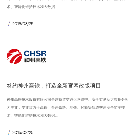
术、智能化维护技术和大数据...
2015/03/25
签约神州高铁，打造全新官网改版项目
神州高铁技术股份有限公司是以轨道交通运营维护、安全监测及大数据分析
为主业，专业致力于高铁、普通铁路、地铁、轻轨等轨道交通安全监测技
术、智能化维护技术和大数据...
2015/03/25