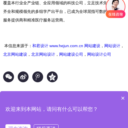
覆盖本行业全产业链、全应用领域的科技公司，立足技术先进、配置
齐全和规模领先的多组学产出平台，已成为全球屈指可数的科学技术
服务提供商和精准医疗服务运营商。
本信息来源于：
和君设计
www.hejun.com.cn
网站建设
，
网站设计
，
北京网站建设
，
北京网站设计
，
网站建设公司
，
网站设计公司
×
欢迎来到本网站，请问有什么可以帮您？
©2004-2019 HejunDesign inc.
ICP
11044099
110105019435
京
备
京公网安备